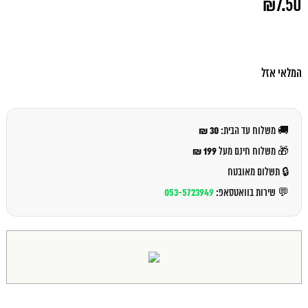
₪
7.50
המקורי
היה:
המחיר
₪8.00.
הנוכחי
הוא:
₪7.50.
המלאי אזל
30 ₪
🚚 משלוח עד הבית:
199 ₪
🎁 משלוח חינם מעל
🔒 תשלום מאובטח
053-5723949
💬 שירות בוואטסאפ: