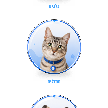
כלבים
חתולים