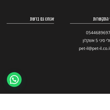
 התקשרות
אנחנו גם ברשת
054468969
י סיני 5 אשקלון
pet-il@pet-il.co.i