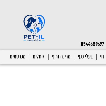
0544689697
נוי
בעלי כנף
מרינה וריף
זוחלים
מכרסמים