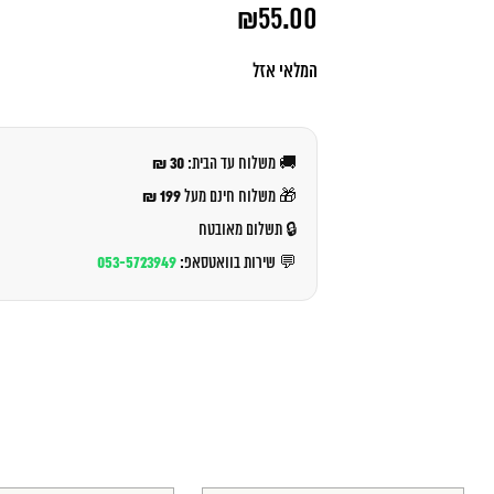
המחיר
₪
55.00
המקורי
היה:
המחיר
₪57.00.
הנוכחי
המלאי אזל
הוא:
₪55.00.
30 ₪
🚚 משלוח עד הבית:
199 ₪
🎁 משלוח חינם מעל
🔒 תשלום מאובטח
053-5723949
💬 שירות בוואטסאפ: