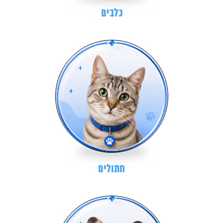
כלבים
חתולים