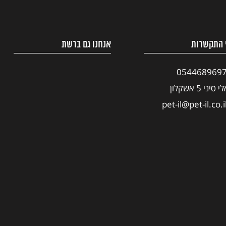
 התקשרות
אנחנו גם ברשת
054468969
י סיני 5 אשקלון
pet-il@pet-il.co.i