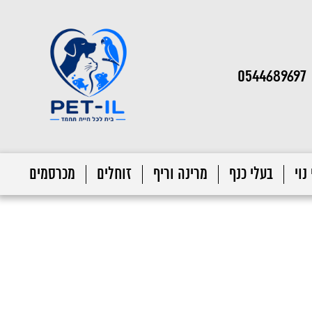
0544689697
נוי
בעלי כנף
מרינה וריף
זוחלים
מכרסמים