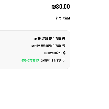
המחיר
₪
80.00
המקורי
היה:
המחיר
₪88.00.
הנוכחי
המלאי אזל
הוא:
₪80.00.
30 ₪
🚚 משלוח עד הבית:
199 ₪
🎁 משלוח חינם מעל
🔒 תשלום מאובטח
053-5723949
💬 שירות בוואטסאפ: