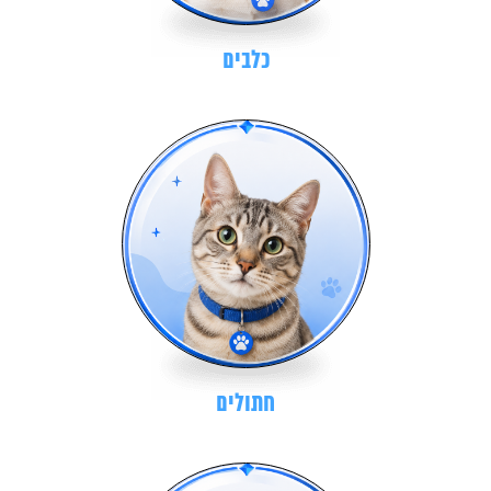
כלבים
חתולים