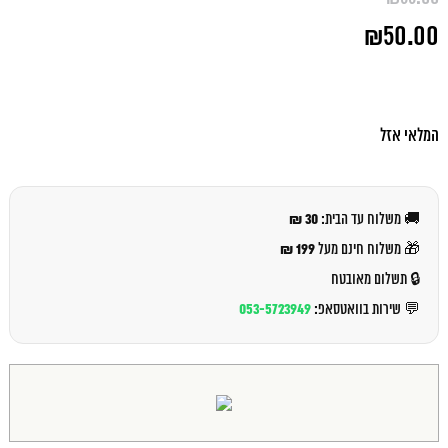
המחיר
₪
50.00
המקורי
היה:
המחיר
₪55.00.
הנוכחי
הוא:
₪50.00.
המלאי אזל
30 ₪
🚚 משלוח עד הבית:
199 ₪
🎁 משלוח חינם מעל
🔒 תשלום מאובטח
053-5723949
💬 שירות בוואטסאפ: