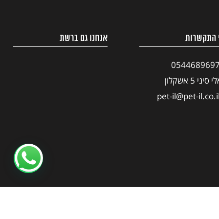
 התקשרות
אנחנו גם ברשת
054468969
י סיני 5 אשקלון
pet-il@pet-il.co.i