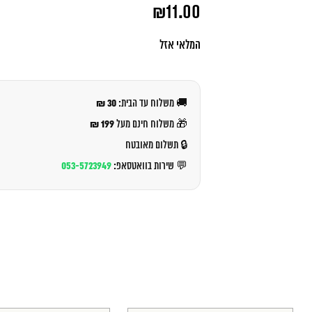
המחיר
₪
11.00
המקורי
היה:
המחיר
₪12.00.
הנוכחי
המלאי אזל
הוא:
₪11.00.
30 ₪
🚚 משלוח עד הבית:
199 ₪
🎁 משלוח חינם מעל
🔒 תשלום מאובטח
053-5723949
💬 שירות בוואטסאפ: