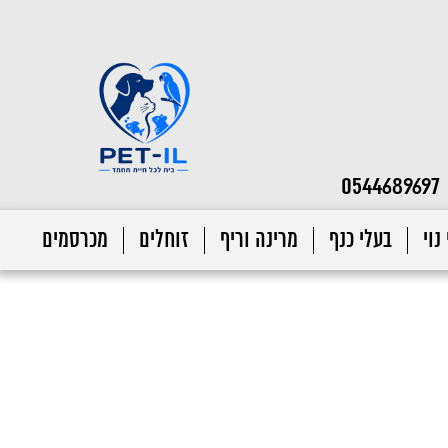
0544689697
נוי
בעלי כנף
מרינה וריף
זוחלים
מכרסמים