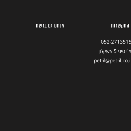
 התקשרות
אנחנו גם ברשת
052-271351
י סיני 5 אשקלון
pet-il@pet-il.co.i