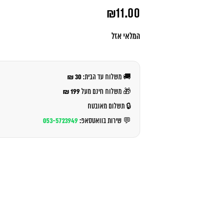
המחיר
₪
11.00
המקורי
היה:
המחיר
₪12.00.
הנוכחי
המלאי אזל
הוא:
₪11.00.
30 ₪
🚚 משלוח עד הבית:
199 ₪
🎁 משלוח חינם מעל
🔒 תשלום מאובטח
053-5723949
💬 שירות בוואטסאפ: