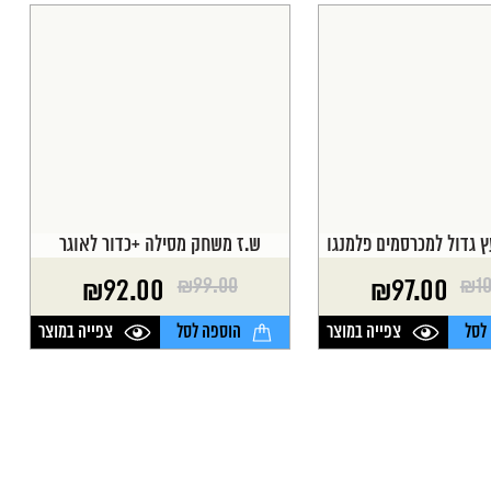
ץ גדול למכרסמים פלמנגו
ש.ז משחק מסילה +כדור לאוגר
₪
99.00
₪
1
₪
92.00
₪
97.00
המחיר
המחיר
הנוכחי
המקורי
לסל
צפייה במוצר
הוספה לסל
צפייה במוצר
היה:
הוא:
₪99.00.
₪92.00.
₪1
₪