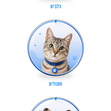
כלבים
חתולים