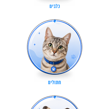
כלבים
חתולים