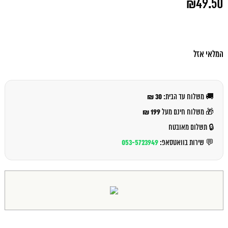
₪
49.50
המקורי
היה:
המחיר
₪54.00.
הנוכחי
הוא:
₪49.50.
המלאי אזל
30 ₪
🚚 משלוח עד הבית:
199 ₪
🎁 משלוח חינם מעל
🔒 תשלום מאובטח
053-5723949
💬 שירות בוואטסאפ: