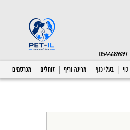
0544689697
נוי
בעלי כנף
מרינה וריף
זוחלים
מכרסמים