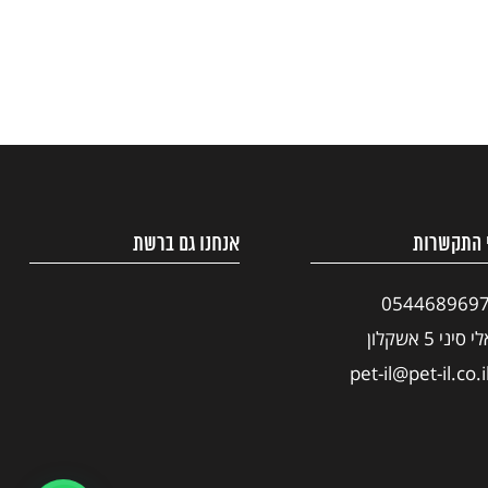
 התקשרות
אנחנו גם ברשת
054468969
י סיני 5 אשקלון
pet-il@pet-il.co.i