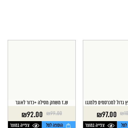
ץ גדול למכרסמים פלמנגו
ש.ז משחק מסילה +כדור לאוגר
₪
99.00
₪
1
₪
92.00
₪
97.00
המחיר
המחיר
הנוכחי
המקורי
לסל
צפייה במוצר
הוספה לסל
צפייה במוצר
היה:
הוא: