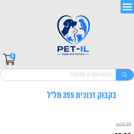
0
בקבוק זכוכית 355 מל"ל
₪
33.50
המחיר