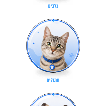
כלבים
חתולים