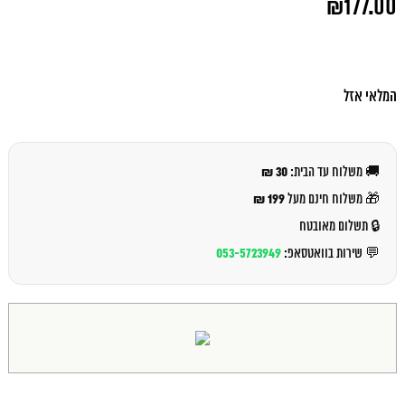
₪
177.00
המקורי
היה:
המחיר
₪192.00.
הנוכחי
הוא:
₪177.00.
המלאי אזל
30 ₪
🚚 משלוח עד הבית:
199 ₪
🎁 משלוח חינם מעל
🔒 תשלום מאובטח
053-5723949
💬 שירות בוואטסאפ: