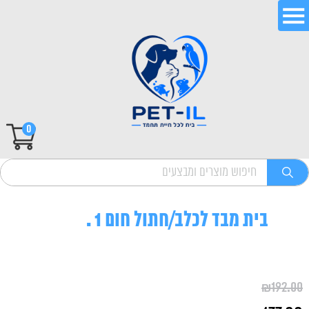
0
בית מבד לכלב/חתול חום 1 .
₪
192.00
המחיר