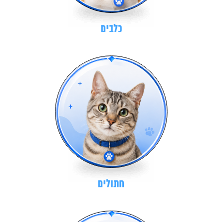
כלבים
חתולים