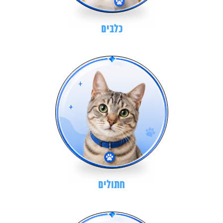
כלבים
חתולים