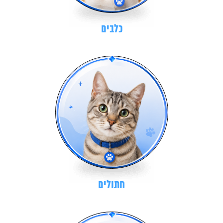
כלבים
חתולים