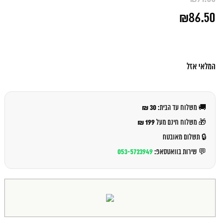
המחיר
₪
86.50
המקורי
היה:
המחיר
₪91.00.
הנוכחי
הוא:
₪86.50.
המלאי אזל
30 ₪
🚚 משלוח עד הבית:
199 ₪
🎁 משלוח חינם מעל
🔒 תשלום מאובטח
053-5723949
💬 שירות בוואטסאפ: