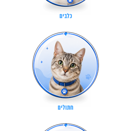
כלבים
חתולים