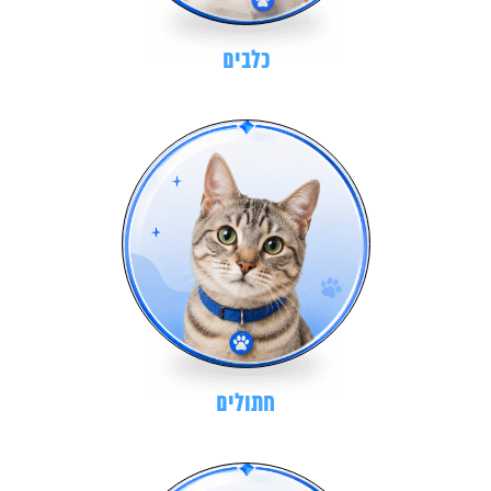
כלבים
חתולים