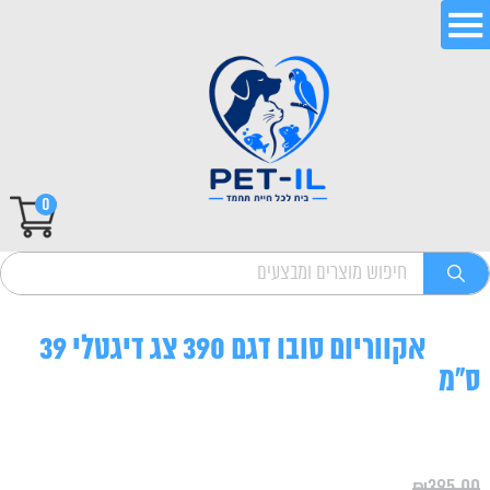
0
אקווריום סובו דגם 390 צג דיגטלי 39
ס"מ
₪
395.00