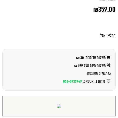
המחיר
₪
359.00
המקורי
היה:
המחיר
₪395.00.
הנוכחי
הוא:
₪359.00.
המלאי אזל
30 ₪
🚚 משלוח עד הבית:
199 ₪
🎁 משלוח חינם מעל
🔒 תשלום מאובטח
053-5723949
💬 שירות בוואטסאפ: