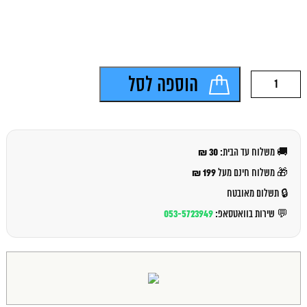
כמות
הוספה לסל
של
אפ
פאוור
פוד
20
30 ₪
🚚 משלוח עד הבית:
גרם
199 ₪
🎁 משלוח חינם מעל
🔒 תשלום מאובטח
053-5723949
💬 שירות בוואטסאפ: