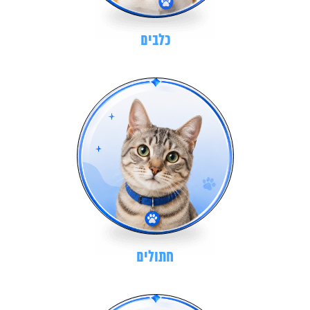
כלבים
חתולים