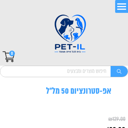
0
אפ-סטרונציום 50 מל"ל
₪
129.00
המחיר