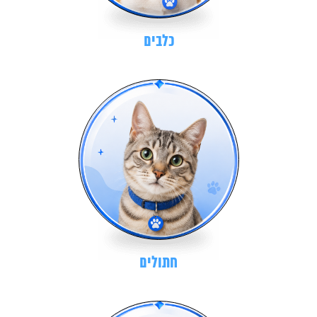
כלבים
חתולים