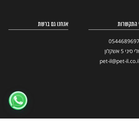
 התקשרות
אנחנו גם ברשת
054468969
י סיני 5 אשקלון
pet-il@pet-il.co.i