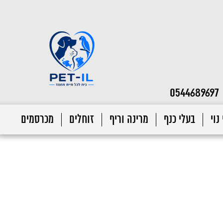
0544689697
נוי
בעלי כנף
מרינה וריף
זוחלים
מכרסמים