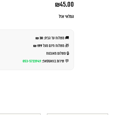
המחיר
₪
45.00
המקורי
היה:
המחיר
₪49.00.
הנוכחי
המלאי אזל
הוא:
₪45.00.
30 ₪
🚚 משלוח עד הבית:
199 ₪
🎁 משלוח חינם מעל
🔒 תשלום מאובטח
053-5723949
💬 שירות בוואטסאפ: