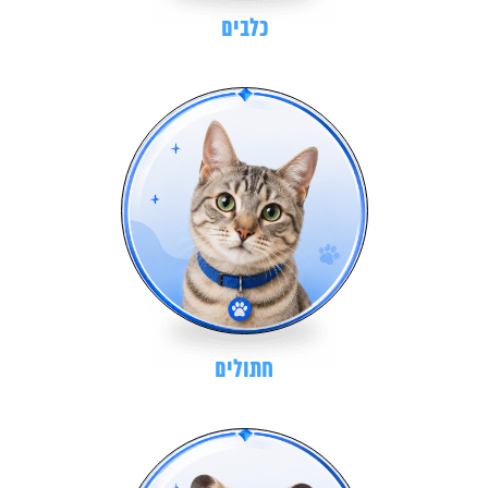
כלבים
חתולים