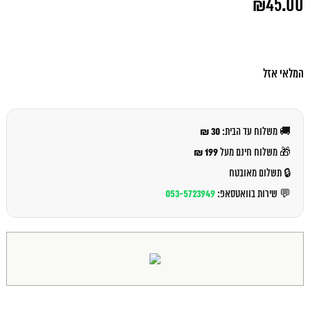
₪
45.00
המקורי
היה:
המחיר
₪49.00.
הנוכחי
הוא:
₪45.00.
המלאי אזל
30 ₪
🚚 משלוח עד הבית:
199 ₪
🎁 משלוח חינם מעל
🔒 תשלום מאובטח
053-5723949
💬 שירות בוואטסאפ: