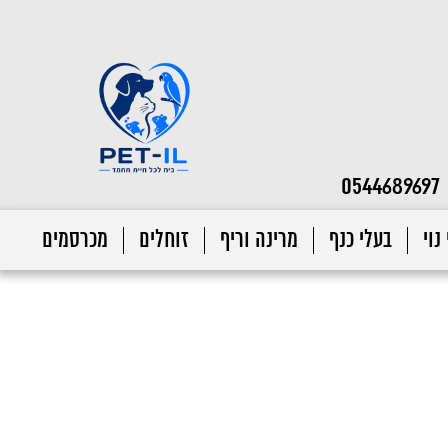
0544689697
נוי
בעלי כנף
מרינה וריף
זוחלים
מכרסמים