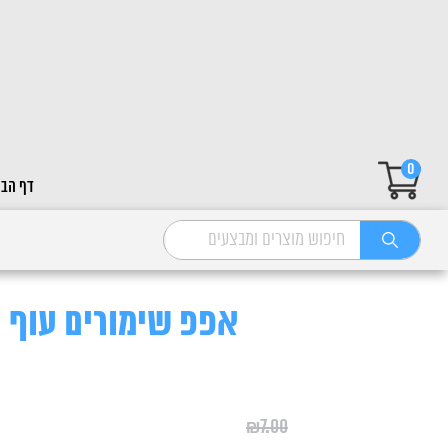
0
דף הבי
אפפ שימורים עוף ודלעת
₪
7.00