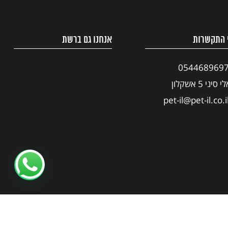
 התקשרות
אנחנו גם ברשת
054468969
י סיני 5 אשקלון
pet-il@pet-il.co.i