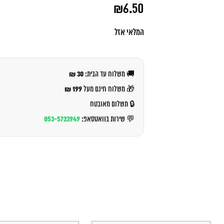
המחיר
₪
6.50
המקורי
היה:
המחיר
₪7.00.
הנוכחי
המלאי אזל
הוא:
₪6.50.
30 ₪
🚚 משלוח עד הבית:
199 ₪
🎁 משלוח חינם מעל
🔒 תשלום מאובטח
053-5723949
💬 שירות בוואטסאפ: