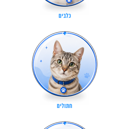
כלבים
חתולים