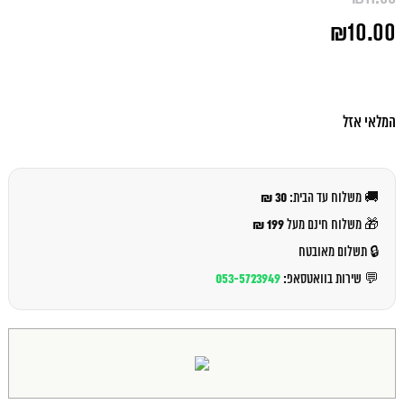
המחיר
₪
10.00
המקורי
היה:
המחיר
₪11.00.
הנוכחי
הוא:
₪10.00.
המלאי אזל
30 ₪
🚚 משלוח עד הבית:
199 ₪
🎁 משלוח חינם מעל
🔒 תשלום מאובטח
053-5723949
💬 שירות בוואטסאפ: