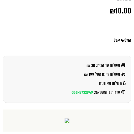
המחיר
₪
10.00
המקורי
היה:
המחיר
₪11.00.
הנוכחי
הוא:
₪10.00.
המלאי אזל
30 ₪
🚚 משלוח עד הבית:
199 ₪
🎁 משלוח חינם מעל
🔒 תשלום מאובטח
053-5723949
💬 שירות בוואטסאפ: