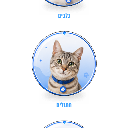
כלבים
חתולים