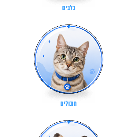
כלבים
חתולים