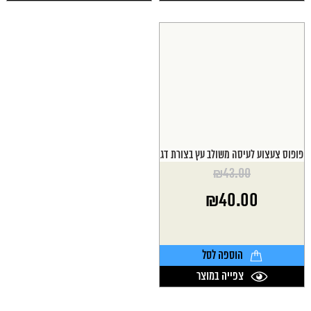
פופוס צעצוע לעיסה משולב עץ בצורת דג
₪
43.00
המחיר
₪
40.00
המקורי
היה:
המחיר
₪43.00.
הנוכחי
הוא:
הוספה לסל
₪40.00.
צפייה במוצר