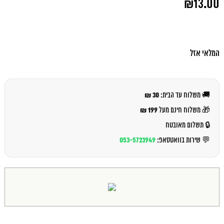
₪
13.00
המקורי
היה:
המחיר
₪15.00.
הנוכחי
הוא:
₪13.00.
המלאי אזל
30 ₪
🚚 משלוח עד הבית:
199 ₪
🎁 משלוח חינם מעל
🔒 תשלום מאובטח
053-5723949
💬 שירות בוואטסאפ: