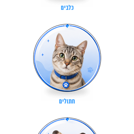
כלבים
חתולים