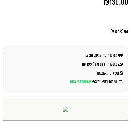
₪
130.00
המקורי
היה:
המחיר
₪140.00.
הנוכחי
הוא:
₪130.00.
המלאי אזל
30 ₪
🚚 משלוח עד הבית:
199 ₪
🎁 משלוח חינם מעל
🔒 תשלום מאובטח
053-5723949
💬 שירות בוואטסאפ: