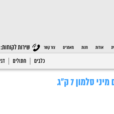
שירות לקוחות:
ת
אודות
חנות
מאמרים
צור קשר
כלבים
חתולים
דגי 
י סלמון 7 ק"ג