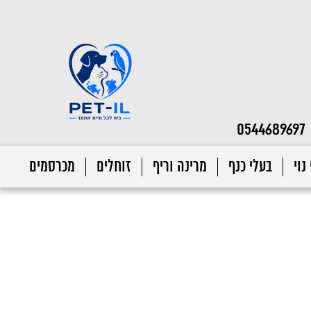
0544689697
נוי
בעלי כנף
מרינה וריף
זוחלים
מכרסמים