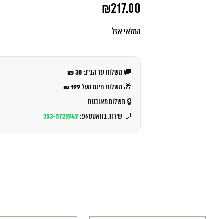
המחיר
₪
217.00
המקורי
היה:
המחיר
₪234.00.
הנוכחי
המלאי אזל
הוא:
₪217.00.
30 ₪
🚚 משלוח עד הבית:
199 ₪
🎁 משלוח חינם מעל
🔒 תשלום מאובטח
053-5723949
💬 שירות בוואטסאפ: