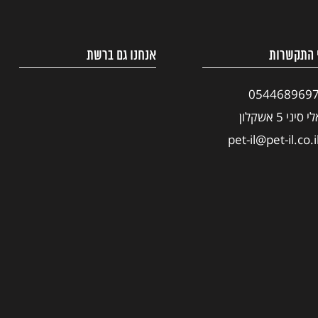
 התקשרות
אנחנו גם ברשת
054468969
י סיני 5 אשקלון
pet-il@pet-il.co.i