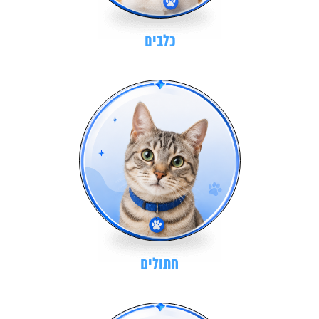
כלבים
חתולים