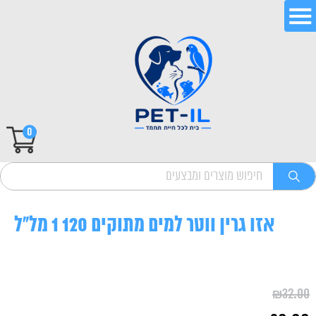
0
אזו גרין ווטר למים מתוקים 120 1 מל"ל
₪
32.00
המחיר