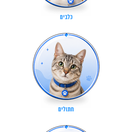
כלבים
חתולים