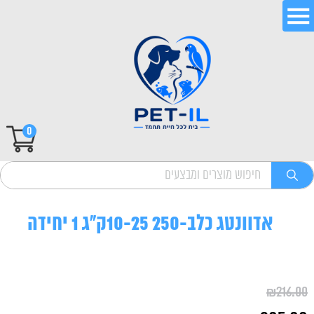
0
אדוונטג כלב-250 10-25ק"ג 1 יחידה
₪
216.00
המחיר