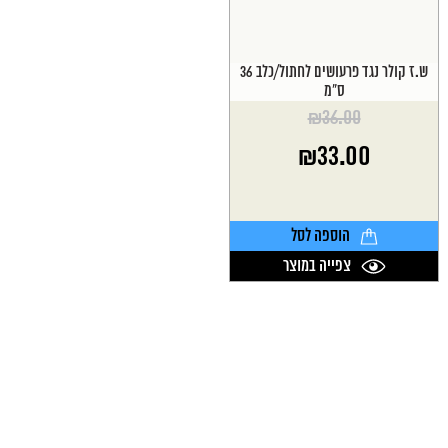
ש.ז קולר נגד פרעושים לחתול/כלב 36
ס"מ
₪
36.00
המחיר
₪
33.00
המקורי
היה:
המחיר
₪36.00.
הנוכחי
הוא:
הוספה לסל
₪33.00.
צפייה במוצר