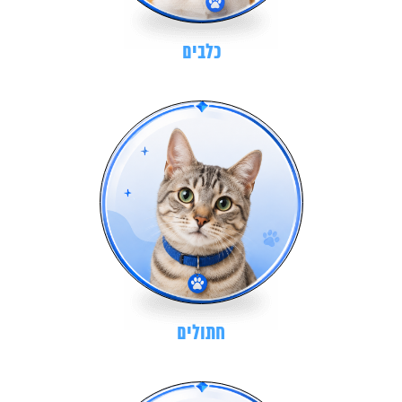
כלבים
חתולים