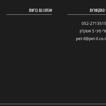
 התקשרות
אנחנו גם ברשת
052-271351
י סיני 5 אשקלון
pet-il@pet-il.co.i