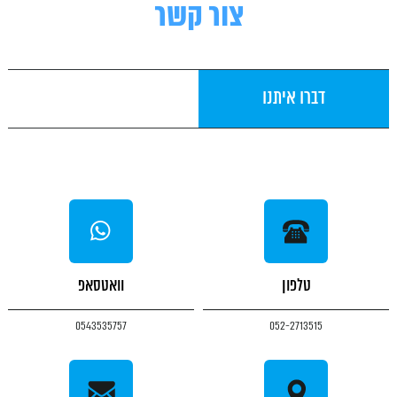
צור קשר
דברו איתנו
טלפון
וואטסאפ
0543535757
052-2713515