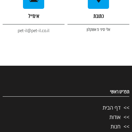
כתובת
אימייל
אלי סיני 5 אשקלון
pet-il@pet-il.co.il
תפריט ראשי
דף הבית
אודות
חנות